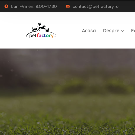
Luni-Vineri: 9.00-17.30
contact@petfactory.ro
Acasa
Despre
F