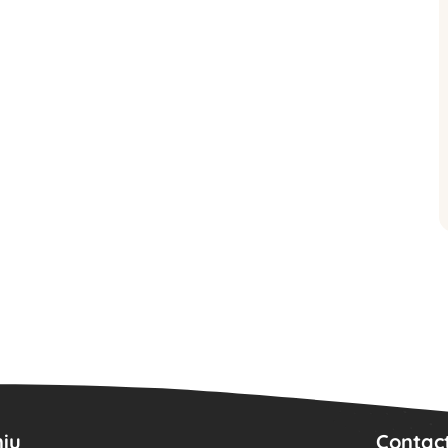
iu
Contac