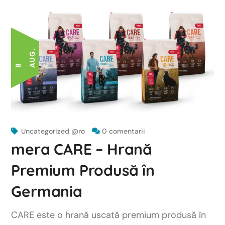
.
8 A
U
G
Uncategorized @ro
0 comentarii
mera CARE – Hrană
Premium Produsă în
Germania
CARE este o hrană uscată premium produsă în