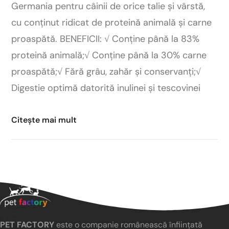
Germania pentru câinii de orice talie și vârstă,
cu conținut ridicat de proteină animală și carne
proaspătă. BENEFICII: √ Conține până la 83%
proteină animală;√ Conține până la 30% carne
proaspătă;√ Fără grâu, zahăr și conservanți;√
Digestie optimă datorită inulinei și tescovinei
Citește mai mult
PET FACTORY
este o companie românească înființată