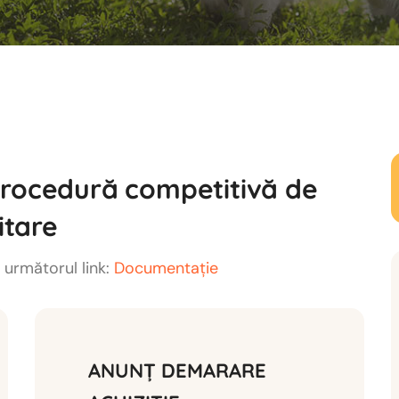
procedură competitivă de
itare
 următorul link:
Documentație
ANUNȚ DEMARARE 