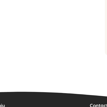
iu
Contac