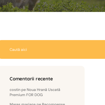
Comentarii recente
costin
pe
Noua Hrană Uscată
Premium FOR DOG
Mares mariana
pe
Recompense