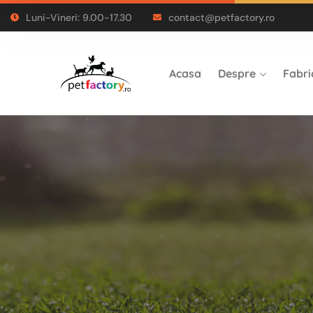
Luni-Vineri: 9.00-17.30
contact@petfactory.ro
Acasa
Despre
Fabri