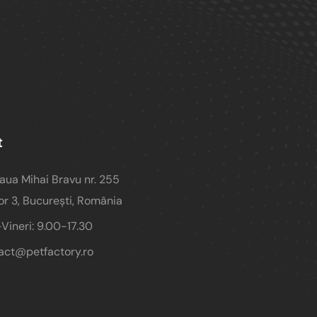
t
aua Mihai Bravu nr. 255
or 3, București, România
-Vineri: 9.00-17.30
act@petfactory.ro