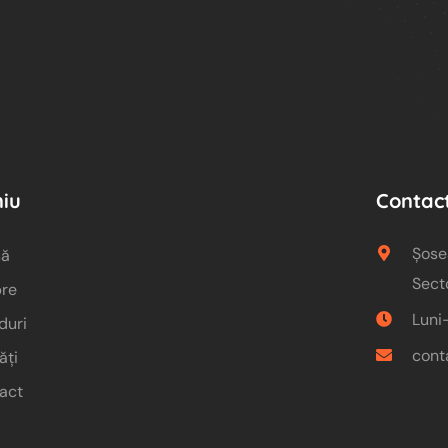
iu
Contac
Șose
să
Sect
re
Luni
duri
cont
ăți
act