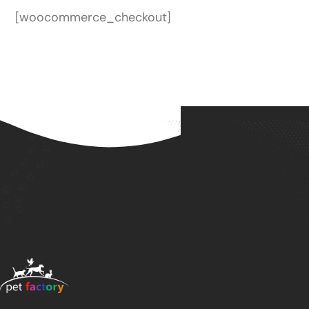
[woocommerce_checkout]